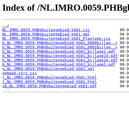
Index of /NL.IMRO.0059.PHBg
../
NL.IMRO.0059.PHBgbuitengebied-VG01.css
NL.IMRO.0059.PHBgbuitengebied-VG01.gml
NL.IMRO.0059.PHBgbuitengebied-VG01_Plantype.css
b_NL.IMRO.0059.PHBgbuitengebied-VG01_0000bijlag..>
b_NL.IMRO.0059.PHBgbuitengebied-VG01_0001Bijlag..>
b_NL.IMRO.0059.PHBgbuitengebied-VG01_bijlage1.pdf
b_NL.IMRO.0059.PHBgbuitengebied-VG01_bijlage14.pdf
b_NL.IMRO.0059.PHBgbuitengebied-VG01_bijlage16.pdf
b_NL.IMRO.0059.PHBgbuitengebied-VG01_bijlage5.pdf
g_NL.IMRO.0059.PHBgbuitengebied-VG01.xml
opmaak-stri.css
r_NL.IMRO.0059.PHBgbuitengebied-VG01.html
t_NL.IMRO.0059.PHBgbuitengebied-VG01.html
vb_NL.IMRO.0059.PHBgbuitengebied-VG01.pdf