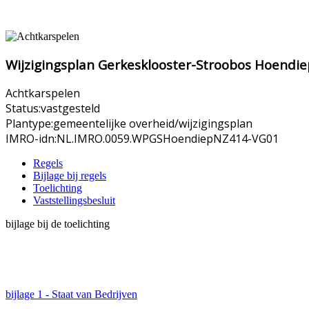
Wijzigingsplan Gerkesklooster-Stroobos Hoendi
Achtkarspelen
Status:
vastgesteld
Plantype:
gemeentelijke overheid/wijzigingsplan
IMRO-idn:
NL.IMRO.0059.WPGSHoendiepNZ414-VG01
Regels
Bijlage bij regels
Toelichting
Vaststellingsbesluit
bijlage bij de toelichting
bijlage 1 - Staat van Bedrijven