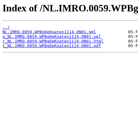
Index of /NL.IMRO.0059.WPB
../
NL.IMRO.0059.WPBgDeKoaten1114-ON01.gml
g_NL.IMRO.0059.WPBgDeKoaten1114-ON01.xml
r_NL.IMRO.0059.WPBgDeKoaten1114-ON01.html
t_NL.IMRO.0059.WPBgDeKoaten1114-ON01.pdf