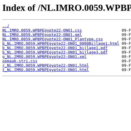
Index of /NL.IMRO.0059.WPB
../
NL.IMRO.0059.WPBPEgypte22-ON01.css
NL.IMRO.0059.WPBPEgypte22-ON01.gml
NL.IMRO.0059.WPBPEgypte22-ON01_Plantype.css
b_NL.IMRO.0059.WPBPEgypte22-ON01_0000Bijlage1.html
b_NL.IMRO.0059.WPBPEgypte22-ON01_bijlage1.pdf
b_NL.IMRO.0059.WPBPEgypte22-ON01_bijlage3.pdf
g_NL.IMRO.0059.WPBPEgypte22-ON01.xml
opmaak-stri.css
r_NL.IMRO.0059.WPBPEgypte22-ON01.html
t_NL.IMRO.0059.WPBPEgypte22-ON01.html